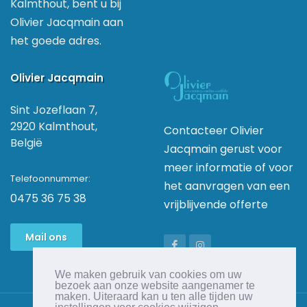
Kalmthout, bent u bij
Olivier Jacqmain aan
het goede adres.
Olivier Jacqmain
Sint Jozeflaan 7,
2920 Kalmthout,
Contacteer Olivier
België
Jacqmain gerust voor
meer informatie of voor
Telefoonnummer:
het aanvragen van een
0475 36 75 38
vrijblijvende offerte
Mail ons
We maken gebruik van cookies om uw
bezoek aan onze website aangenamer te
maken. Uiteraard kan u ten alle tijden uw