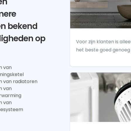
en
imere
en bekend
rdigheden op
Voor zijn klanten is alle
het beste goed genoeg
n van
mingsketel
n van radiatoren
n van
erwarming
n van
tiesysteem