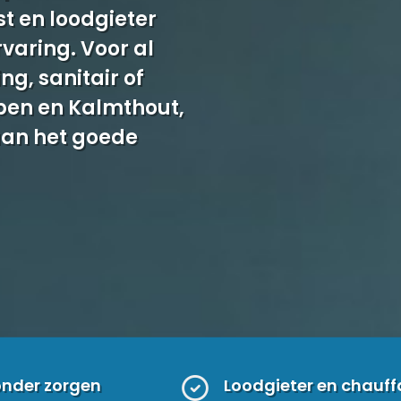
t en loodgieter
rvaring. Voor al
g, sanitair of
rpen en Kalmthout,
 aan het goede
onder zorgen
Loodgieter en chauff