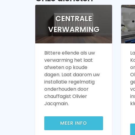
CENTRALE
VERWARMING
Bittere ellende als uw
La
verwarming het laat
K
afweten op koude
o
dagen. Laat daarom uw
Ol
installatie regelmatig
g
onderhouden door
v
chauffagist Olivier
in
Jacqmain.
kl
MEER INFO