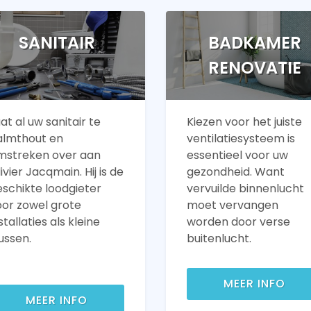
SANITAIR
BADKAMER
RENOVATIE
at al uw sanitair te
Kiezen voor het juiste
almthout en
ventilatiesysteem is
mstreken over aan
essentieel voor uw
ivier Jacqmain. Hij is de
gezondheid. Want
eschikte loodgieter
vervuilde binnenlucht
oor zowel grote
moet vervangen
stallaties als kleine
worden door verse
ussen.
buitenlucht.
MEER INFO
MEER INFO