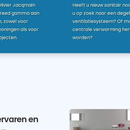
Olivier Jacqmain
Heeft u nieuw sanitair no
 breed gamma aan
u op zoek naar een degeli
, zowel voor
ventilatiesysteem? Of m
oningen als voor
centrale verwarming her
ojecten.
worden?
ervaren en