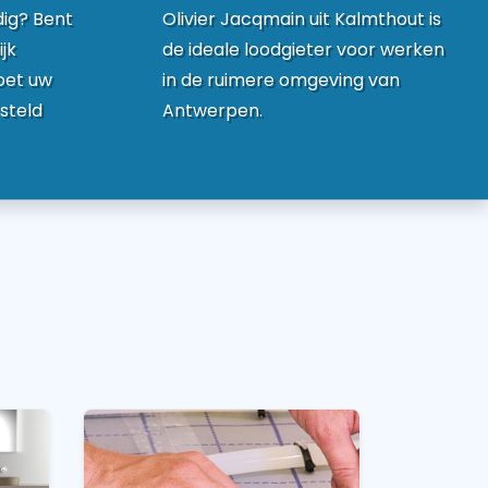
dig? Bent
Olivier Jacqmain uit Kalmthout is
jk
de ideale loodgieter voor werken
oet uw
in de ruimere omgeving van
steld
Antwerpen.